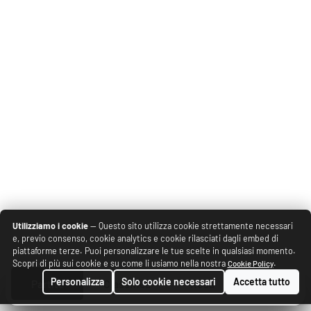
Utilizziamo i cookie
— Questo sito utilizza cookie strettamente necessari
e, previo consenso, cookie analytics e cookie rilasciati dagli embed di
piattaforme terze. Puoi personalizzare le tue scelte in qualsiasi momento.
Scopri di più sui cookie e su come li usiamo nella nostra
.
Cookie Policy
Personalizza
Solo cookie necessari
Accetta tutto
Partite
Classifica
Rosa
News