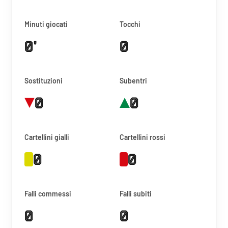
Minuti giocati
Tocchi
0'
0
Sostituzioni
Subentri
0
0
Cartellini gialli
Cartellini rossi
0
0
Falli commessi
Falli subiti
0
0