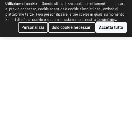
Utilizziamo i cookie
— Questo sito utilizza cookie strettamente necessari
e, previo consenso, cookie analytics e cookie rilasciati dagli embed di
piattaforme terze. Puoi personalizzare le tue scelte in qualsiasi momento.
Scopri di più sui cookie e su come li usiamo nella nostra
.
Cookie Policy
Personalizza
Solo cookie necessari
Accetta tutto