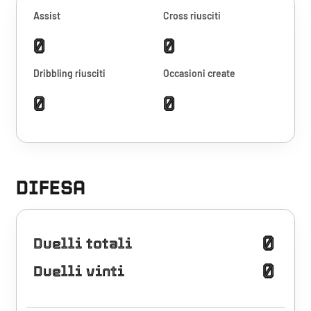
Assist
Cross riusciti
0
0
Dribbling riusciti
Occasioni create
0
0
DIFESA
0
Duelli totali
0
Duelli vinti