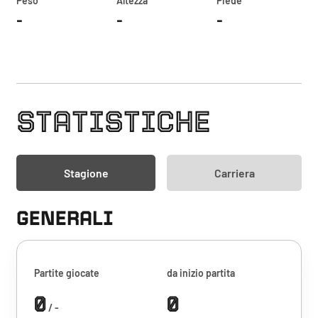
Peso
Altezza
Piede
-
-
-
STATISTICHE
Stagione
Carriera
GENERALI
Partite giocate
da inizio partita
0
0
/ -