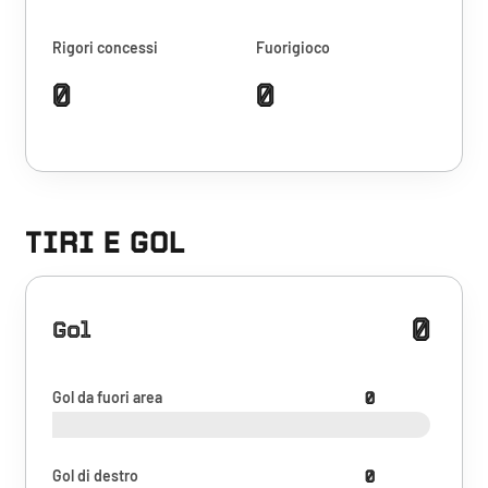
Rigori concessi
Fuorigioco
0
0
TIRI E GOL
0
Gol
Gol da fuori area
0
Gol di destro
0