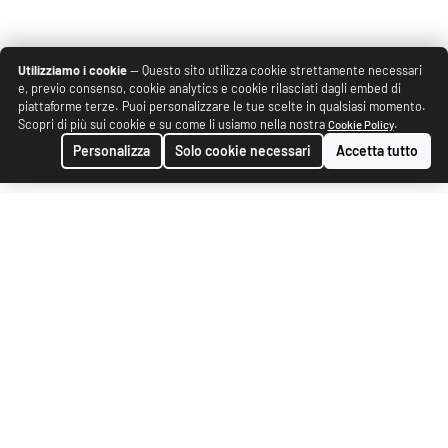
Utilizziamo i cookie
— Questo sito utilizza cookie strettamente necessari
e, previo consenso, cookie analytics e cookie rilasciati dagli embed di
piattaforme terze. Puoi personalizzare le tue scelte in qualsiasi momento.
Scopri di più sui cookie e su come li usiamo nella nostra
.
Cookie Policy
Personalizza
Solo cookie necessari
Accetta tutto