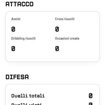
ATTACCO
Assist
Cross riusciti
0
0
Dribbling riusciti
Occasioni create
0
0
DIFESA
0
Duelli totali
0