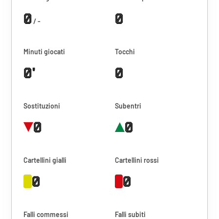
0
0
/ -
Minuti giocati
Tocchi
0'
0
Sostituzioni
Subentri
0
0
Cartellini gialli
Cartellini rossi
0
0
Falli commessi
Falli subiti