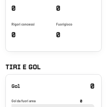
0
0
Rigori concessi
Fuorigioco
0
0
TIRI E GOL
0
Gol
Gol da fuori area
0