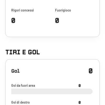
Rigori concessi
Fuorigioco
0
0
TIRI E GOL
0
Gol
Gol da fuori area
0
Gol di destro
0