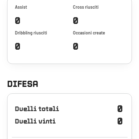
Assist
Cross riusciti
0
0
Dribbling riusciti
Occasioni create
0
0
DIFESA
0
Duelli totali
0
Duelli vinti