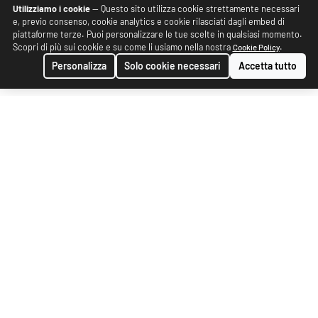
Utilizziamo i cookie
— Questo sito utilizza cookie strettamente necessari
e, previo consenso, cookie analytics e cookie rilasciati dagli embed di
piattaforme terze. Puoi personalizzare le tue scelte in qualsiasi momento.
Scopri di più sui cookie e su come li usiamo nella nostra
.
Cookie Policy
Personalizza
Solo cookie necessari
Accetta tutto