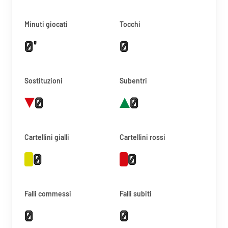
Minuti giocati
Tocchi
0'
0
Sostituzioni
Subentri
0
0
Cartellini gialli
Cartellini rossi
0
0
Falli commessi
Falli subiti
0
0