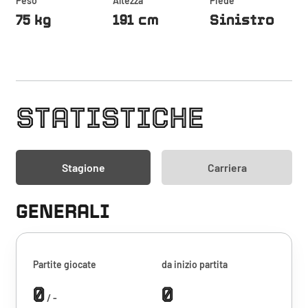
Peso
Altezza
Piede
75 kg
191 cm
Sinistro
STATISTICHE
Stagione
Carriera
GENERALI
Partite giocate
da inizio partita
0
0
/ -