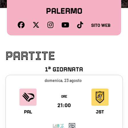
PALERMO
PALERM
SITO WEB
PARTITE
a
1
GIORNATA
domenica, 23 agosto
Vai alla scheda del match
ORE
domenica, 23 agosto 2026, Palermo -
21:00
PAL
JST