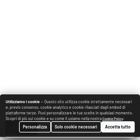
Utilizziamo i cookie
— Questo sito utilizza cookie strettamente necessari
e, previo consenso, cookie analytics e cookie rilasciati dagli embed di
piattaforme terze. Puoi personalizzare le tue scelte in qualsiasi momento.
Scopri di più sui cookie e su come li usiamo nella nostra
.
Cookie Policy
Personalizza
Solo cookie necessari
Accetta tutto
Partite
Classifica
Rosa
News