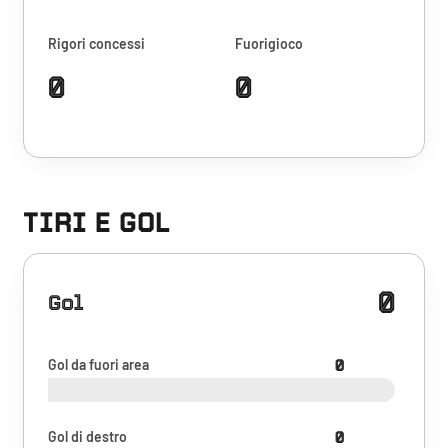
Rigori concessi
Fuorigioco
0
0
TIRI E GOL
0
Gol
Gol da fuori area
0
Gol di destro
0