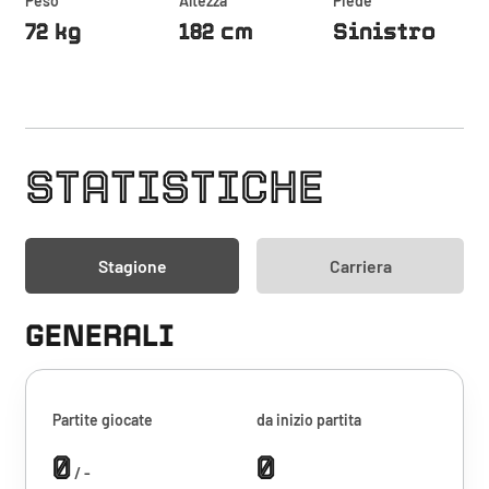
Peso
Altezza
Piede
72 kg
182 cm
Sinistro
STATISTICHE
Stagione
Carriera
GENERALI
Partite giocate
da inizio partita
0
0
/ -