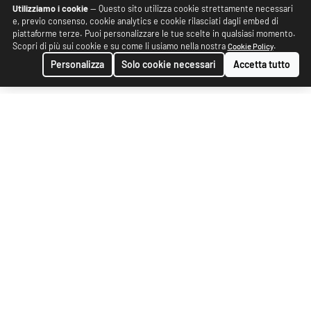
Utilizziamo i cookie
— Questo sito utilizza cookie strettamente necessari
e, previo consenso, cookie analytics e cookie rilasciati dagli embed di
piattaforme terze. Puoi personalizzare le tue scelte in qualsiasi momento.
Scopri di più sui cookie e su come li usiamo nella nostra
.
Cookie Policy
Personalizza
Solo cookie necessari
Accetta tutto