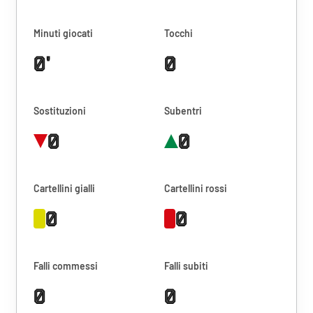
Minuti giocati
Tocchi
0'
0
Sostituzioni
Subentri
0
0
Cartellini gialli
Cartellini rossi
0
0
Falli commessi
Falli subiti
0
0