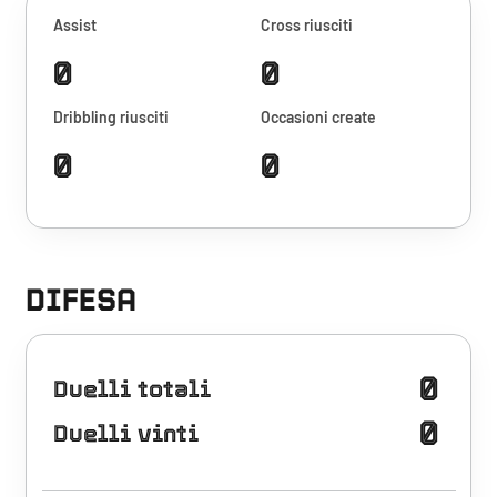
Assist
Cross riusciti
0
0
Dribbling riusciti
Occasioni create
0
0
DIFESA
0
Duelli totali
0
Duelli vinti