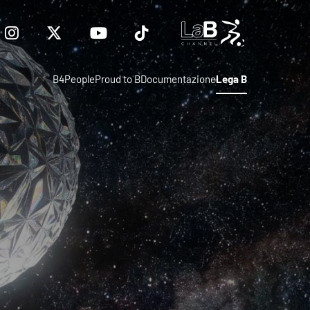
B4People
Proud to B
Documentazione
Lega B