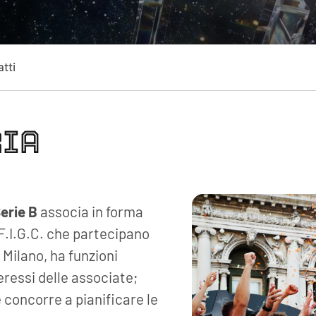
tti
RIA
erie B
associa in forma
a F.I.G.C. che partecipano
 Milano, ha funzioni
ressi delle associate;
 concorre a pianificare le