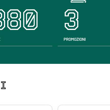
380
3
E
PROMOZIONI
RI