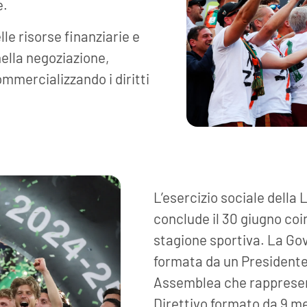
e.
lle risorse finanziarie e
ella negoziazione,
ommercializzando i diritti
L’esercizio sociale della Le
conclude il 30 giugno c
stagione sportiva. La Go
formata da un Presidente
Assemblea che rappresent
Direttivo formato da 9 me