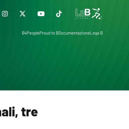
B4People
Proud to B
Documentazione
Lega B
li, tre