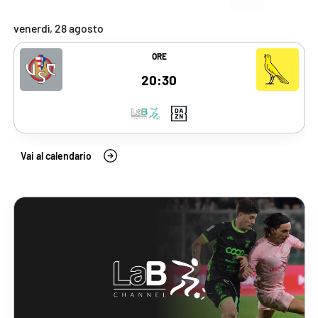
venerdì, 28 agosto
s
Vai alla scheda del match
V
venerdì 28 agosto 2026, Cremones
ORE
20:30
Vai al calendario