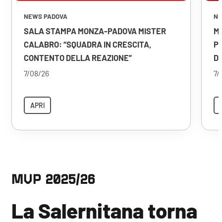
NEWS PADOVA
NE
SALA STAMPA MONZA-PADOVA MISTER
M
CALABRO: “SQUADRA IN CRESCITA,
P
CONTENTO DELLA REAZIONE”
D
7/08/26
7/
APRI
MVP 2025/26
La Salernitana torna