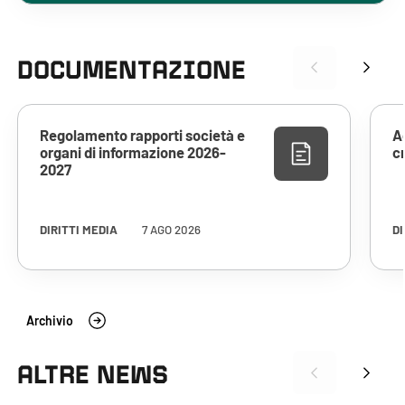
DOCUMENTAZIONE
Regolamento rapporti società e
A
organi di informazione 2026-
c
2027
DIRITTI MEDIA
7 AGO 2026
DI
Archivio
ALTRE NEWS