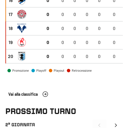
16
0
0
0
0
0
0
Sampdoria
Pl
17
0
0
0
0
0
0
Südtirol
Re
18
0
0
0
0
0
0
H. Verona
Re
19
0
0
0
0
0
0
L.R. Vicenza
Re
20
0
0
0
0
0
0
V. Entella
Promozione
Playoff
Playout
Retrocessione
Vai alla classifica
PROSSIMO TURNO
a
2
GIORNATA