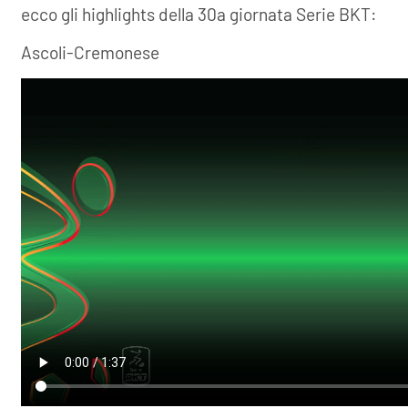
ecco gli highlights della 30a giornata Serie BKT:
Ascoli-Cremonese