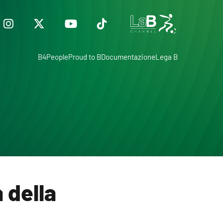
B4People
Proud to B
Documentazione
Lega B
a della