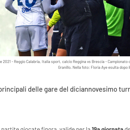
021 - Reggio Calabria, Italia sport, calcio Reggina vs Brescia - Campionato d
Granillo. Nella foto: Floria Aye esulta dopo
i principali delle gare del diciannovesimo tu
e partite giocate finora, valide per la
19a giornata
de