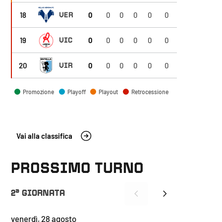
Retrocession
18
VER
0
0
0
0
0
0
H. Verona
COMUNICATI UFFICIALI
30 LUG 2026
COM
Retrocession
19
VIC
0
0
0
0
0
0
L.R. Vicenza
Retrocession
20
VIR
0
0
0
0
0
0
V. Entella
Promozione
Playoff
Playout
Retrocessione
Vai alla classifica
PROSSIMO TURNO
a
2
GIORNATA
venerdì, 28 agosto
sabato, 29 