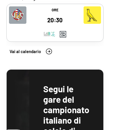
Vai alla scheda del match
Vai alla sc
venerdì 28 agosto 2026, Cremonese 
ORE
20:30
Vai al calendario
Segui le
gare del
campionato
italiano di