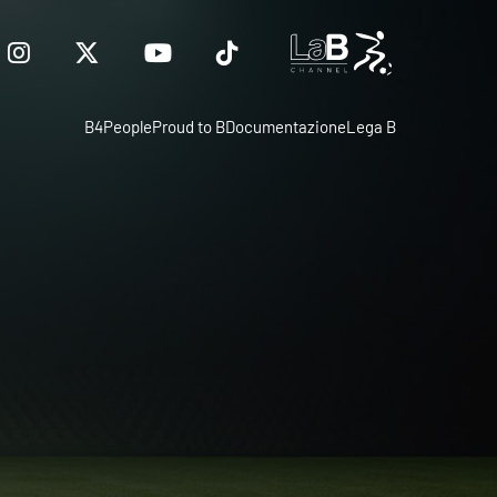
B4People
Proud to B
Documentazione
Lega B