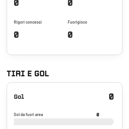
0
0
Rigori concessi
Fuorigioco
0
0
TIRI E GOL
0
Gol
Gol da fuori area
0