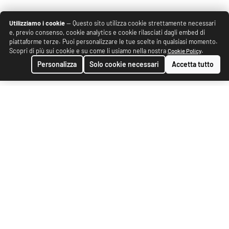
Utilizziamo i cookie
— Questo sito utilizza cookie strettamente necessari
e, previo consenso, cookie analytics e cookie rilasciati dagli embed di
piattaforme terze. Puoi personalizzare le tue scelte in qualsiasi momento.
Scopri di più sui cookie e su come li usiamo nella nostra
.
Cookie Policy
Personalizza
Solo cookie necessari
Accetta tutto