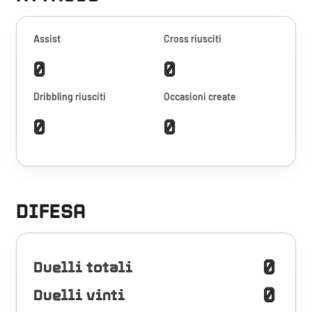
Assist
Cross riusciti
0
0
Dribbling riusciti
Occasioni create
0
0
DIFESA
0
Duelli totali
0
Duelli vinti