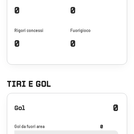
0
0
Rigori concessi
Fuorigioco
0
0
TIRI E GOL
0
Gol
Gol da fuori area
0