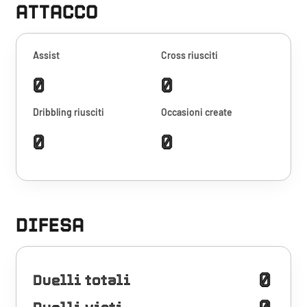
ATTACCO
Assist
Cross riusciti
0
0
Dribbling riusciti
Occasioni create
0
0
DIFESA
0
Duelli totali
0