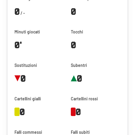
0
0
/ -
Minuti giocati
Tocchi
0'
0
Sostituzioni
Subentri
0
0
Cartellini gialli
Cartellini rossi
0
0
Falli commessi
Falli subiti