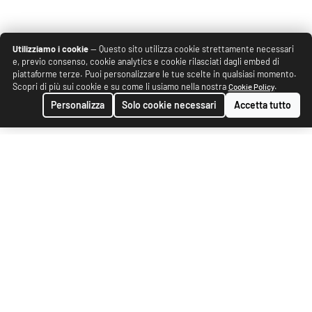
Utilizziamo i cookie
— Questo sito utilizza cookie strettamente necessari
e, previo consenso, cookie analytics e cookie rilasciati dagli embed di
piattaforme terze. Puoi personalizzare le tue scelte in qualsiasi momento.
Scopri di più sui cookie e su come li usiamo nella nostra
.
Cookie Policy
Personalizza
Solo cookie necessari
Accetta tutto