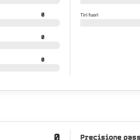
0
Tiri fuori
0
0
0
Precisione pas