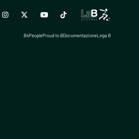
B4People
Proud to B
Documentazione
Lega B