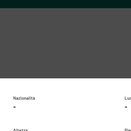
Nazionalità
Luo
-
-
Altezza
Pi