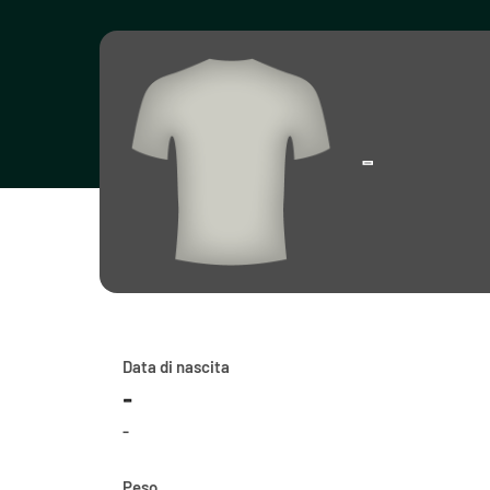
-
Data di nascita
-
-
Peso