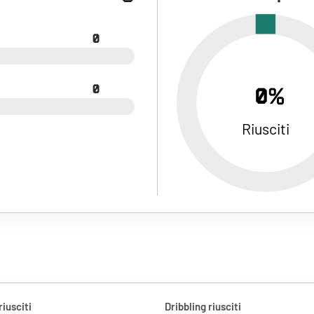
0
0
0%
Riusciti
riusciti
Dribbling riusciti