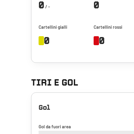
0
0
/ -
Cartellini gialli
Cartellini rossi
0
0
TIRI E GOL
Gol
Gol da fuori area