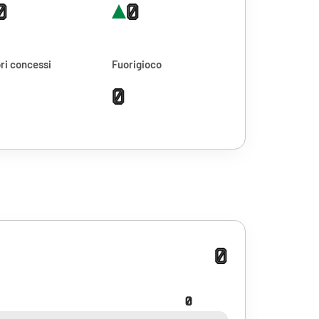
0
0
ri concessi
Fuorigioco
0
0
0