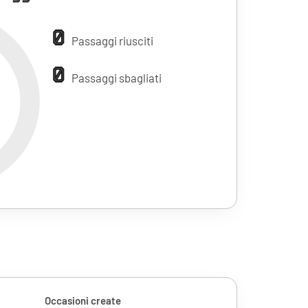
0
Passaggi riusciti
0
Passaggi sbagliati
Occasioni create