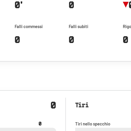
0'
0
Falli commessi
Falli subiti
Rigo
0
0
0
0
Tiri
0
Tiri nello specchio