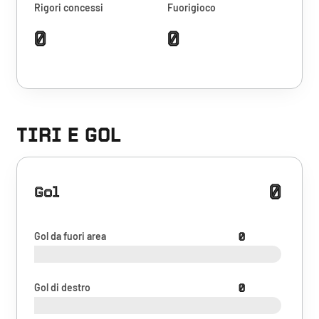
Rigori concessi
Fuorigioco
0
0
TIRI E GOL
0
Gol
Gol da fuori area
0
Gol di destro
0