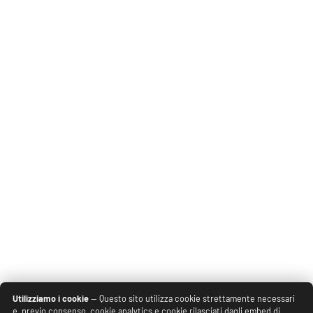
Utilizziamo i cookie
— Questo sito utilizza cookie strettamente necessari
e, previo consenso, cookie analytics e cookie rilasciati dagli embed di