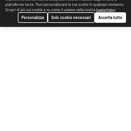
piattaforme terze. Puoi personalizzare le tue scelte in qualsiasi momento.
Scopri di più sui cookie e su come li usiamo nella nostra
.
Cookie Policy
Personalizza
Solo cookie necessari
Accetta tutto