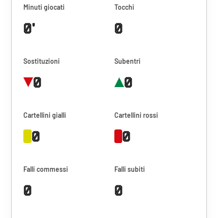
Minuti giocati
Tocchi
0'
0
Sostituzioni
Subentri
0
0
Cartellini gialli
Cartellini rossi
0
0
Falli commessi
Falli subiti
0
0