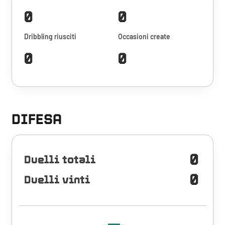
0
0
Dribbling riusciti
Occasioni create
0
0
DIFESA
0
Duelli totali
0
Duelli vinti