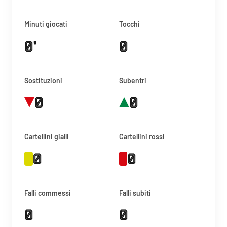
Minuti giocati
Tocchi
0'
0
Sostituzioni
Subentri
0
0
Cartellini gialli
Cartellini rossi
0
0
Falli commessi
Falli subiti
0
0