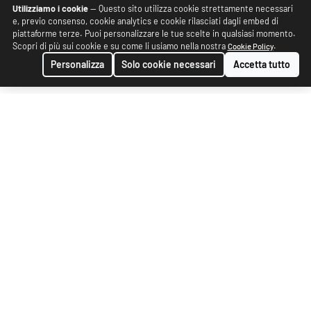
Utilizziamo i cookie
— Questo sito utilizza cookie strettamente necessari
e, previo consenso, cookie analytics e cookie rilasciati dagli embed di
piattaforme terze. Puoi personalizzare le tue scelte in qualsiasi momento.
Scopri di più sui cookie e su come li usiamo nella nostra
.
Cookie Policy
Personalizza
Solo cookie necessari
Accetta tutto