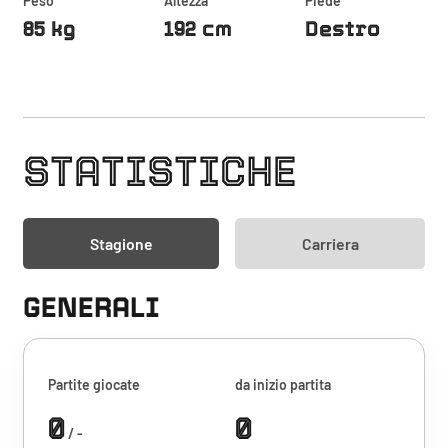
Peso
Altezza
Piede
85 kg
192 cm
Destro
STATISTICHE
Stagione
Carriera
GENERALI
Partite giocate
da inizio partita
0
0
/ -