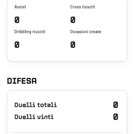
Assist
Cross riusciti
0
0
Dribbling riusciti
Occasioni create
0
0
DIFESA
0
Duelli totali
0
Duelli vinti