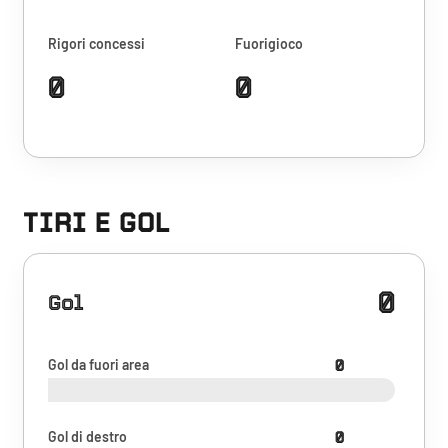
Rigori concessi
Fuorigioco
0
0
TIRI E GOL
0
Gol
Gol da fuori area
0
Gol di destro
0