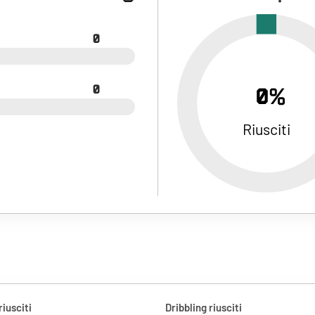
0
0
0%
Riusciti
riusciti
Dribbling riusciti