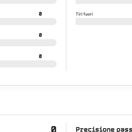
0
Tiri fuori
0
0
0
Precisione pas