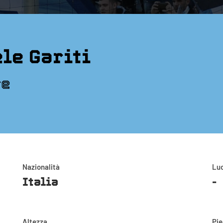
le Gariti
re
Nazionalità
Luo
Italia
-
Altezza
Pi