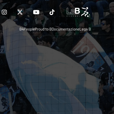
B4People
Proud to B
Documentazione
Lega B