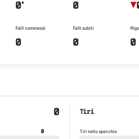
0'
0
Falli commessi
Falli subiti
Rigo
0
0
0
0
Tiri
0
Tiri nello specchio