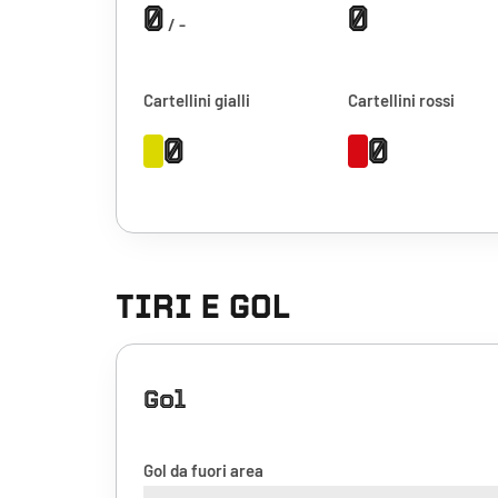
0
0
/ -
Cartellini gialli
Cartellini rossi
0
0
TIRI E GOL
Gol
Gol da fuori area