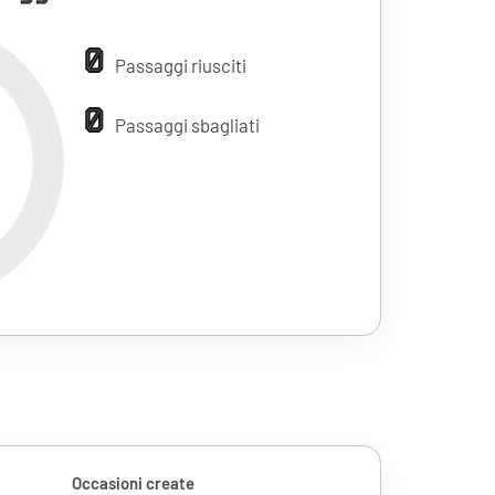
0
Passaggi riusciti
0
Passaggi sbagliati
Occasioni create