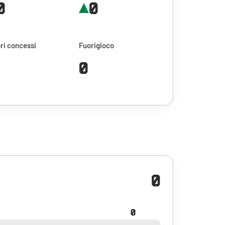
0
0
ri concessi
Fuorigioco
0
0
0