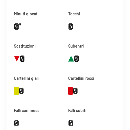
Minuti giocati
Tocchi
0'
0
Sostituzioni
Subentri
0
0
Cartellini gialli
Cartellini rossi
0
0
Falli commessi
Falli subiti
0
0