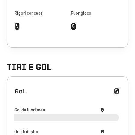
Rigori concessi
Fuorigioco
0
0
TIRI E GOL
0
Gol
Gol da fuori area
0
Gol di destro
0