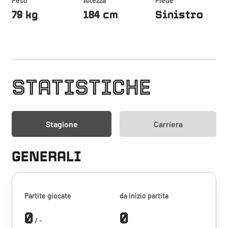
Peso
Altezza
Piede
79 kg
184 cm
Sinistro
STATISTICHE
Stagione
Carriera
GENERALI
Partite giocate
da inizio partita
0
0
/ -