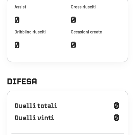
Assist
Cross riusciti
0
0
Dribbling riusciti
Occasioni create
0
0
DIFESA
0
Duelli totali
0
Duelli vinti