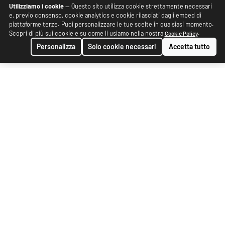
Utilizziamo i cookie
— Questo sito utilizza cookie strettamente necessari
e, previo consenso, cookie analytics e cookie rilasciati dagli embed di
piattaforme terze. Puoi personalizzare le tue scelte in qualsiasi momento.
Scopri di più sui cookie e su come li usiamo nella nostra
.
Cookie Policy
Personalizza
Solo cookie necessari
Accetta tutto