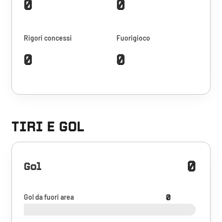
0
0
Rigori concessi
Fuorigioco
0
0
TIRI E GOL
0
Gol
Gol da fuori area
0