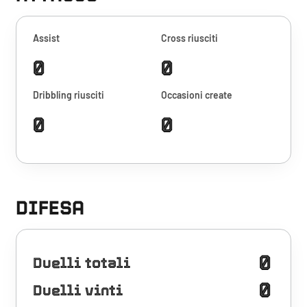
Assist
Cross riusciti
0
0
Dribbling riusciti
Occasioni create
0
0
DIFESA
0
Duelli totali
0
Duelli vinti