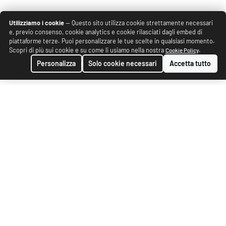
Utilizziamo i cookie
— Questo sito utilizza cookie strettamente necessari
e, previo consenso, cookie analytics e cookie rilasciati dagli embed di
piattaforme terze. Puoi personalizzare le tue scelte in qualsiasi momento.
Scopri di più sui cookie e su come li usiamo nella nostra
.
Cookie Policy
Personalizza
Solo cookie necessari
Accetta tutto