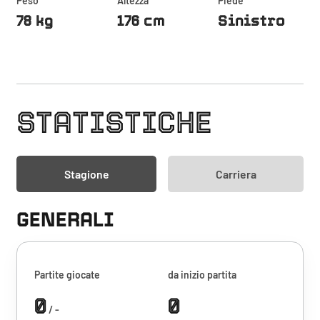
Peso
Altezza
Piede
78 kg
176 cm
Sinistro
STATISTICHE
Stagione
Carriera
GENERALI
Partite giocate
da inizio partita
0
0
/ -