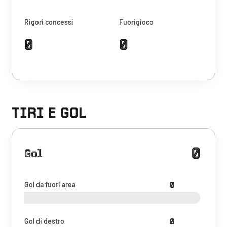
Rigori concessi
Fuorigioco
0
0
TIRI E GOL
0
Gol
Gol da fuori area
0
Gol di destro
0