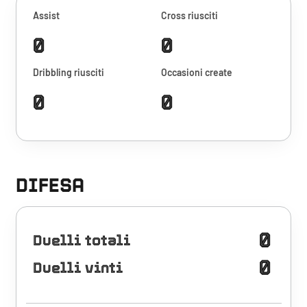
Assist
Cross riusciti
0
0
Dribbling riusciti
Occasioni create
0
0
DIFESA
0
Duelli totali
0
Duelli vinti