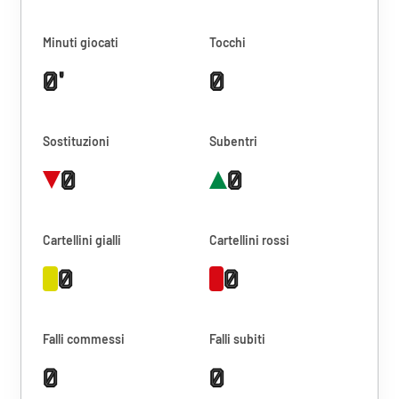
Minuti giocati
Tocchi
0'
0
Sostituzioni
Subentri
0
0
Cartellini gialli
Cartellini rossi
0
0
Falli commessi
Falli subiti
0
0