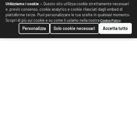
Utilizziamo i cookie
— Questo sito utilizza cookie strettamente necessari
e, previo consenso, cookie analytics e cookie rilasciati dagli embed di
piattaforme terze. Puoi personalizzare le tue scelte in qualsiasi momento.
Scopri di più sui cookie e su come li usiamo nella nostra
.
Cookie Policy
Personalizza
Solo cookie necessari
Accetta tutto