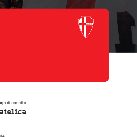
go di nascita
atelica
ede