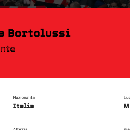
a Bortolussi
ante
Nazionalità
Luo
Italia
M
Altezza
Pi