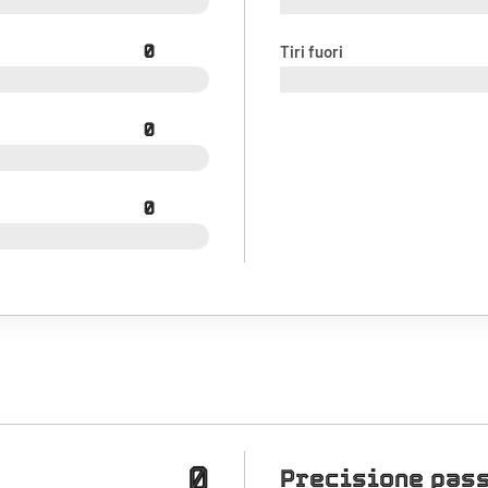
0
Tiri fuori
0
0
0
Precisione pas