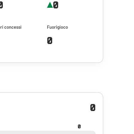
0
0
ri concessi
Fuorigioco
0
0
0