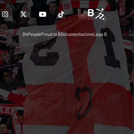
B4People
Proud to B
Documentazione
Lega B