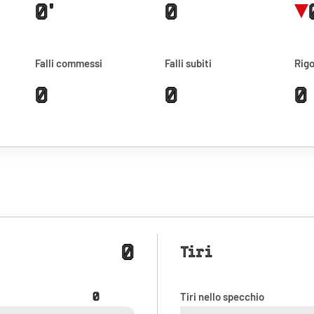
0'
0
Falli commessi
Falli subiti
Rigo
0
0
0
0
Tiri
0
Tiri nello specchio