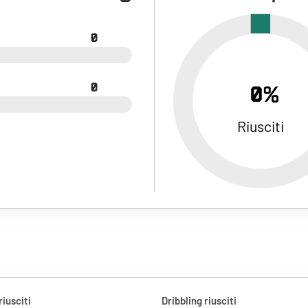
0
0
0%
Riusciti
riusciti
Dribbling riusciti