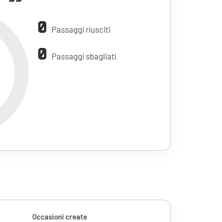
0
Passaggi riusciti
0
Passaggi sbagliati
Occasioni create