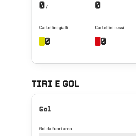
0
0
/ -
Cartellini gialli
Cartellini rossi
0
0
TIRI E GOL
Gol
Gol da fuori area