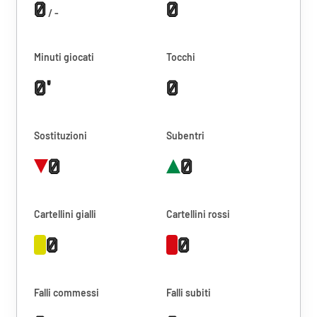
0
0
/ -
Minuti giocati
Tocchi
0'
0
Sostituzioni
Subentri
0
0
Cartellini gialli
Cartellini rossi
0
0
Falli commessi
Falli subiti