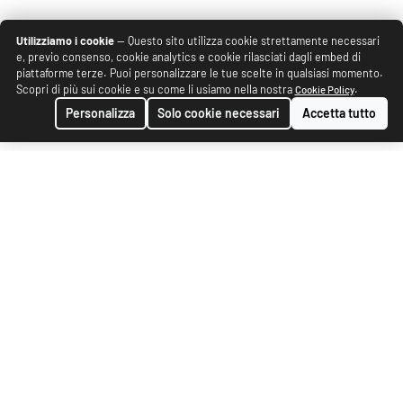
Utilizziamo i cookie
— Questo sito utilizza cookie strettamente necessari
e, previo consenso, cookie analytics e cookie rilasciati dagli embed di
piattaforme terze. Puoi personalizzare le tue scelte in qualsiasi momento.
Scopri di più sui cookie e su come li usiamo nella nostra
.
Cookie Policy
Personalizza
Solo cookie necessari
Accetta tutto