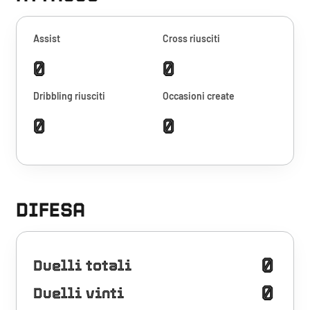
Assist
Cross riusciti
0
0
Dribbling riusciti
Occasioni create
0
0
DIFESA
0
Duelli totali
0
Duelli vinti