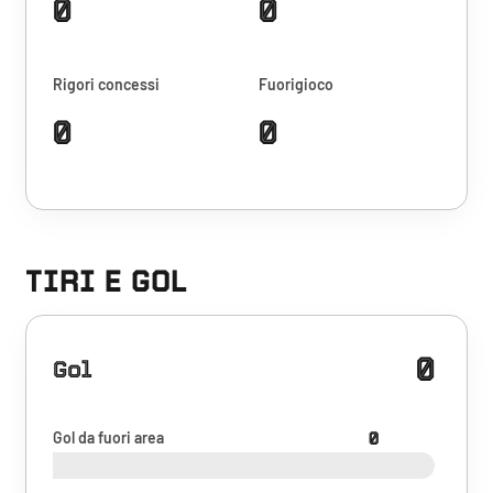
0
0
Rigori concessi
Fuorigioco
0
0
TIRI E GOL
0
Gol
Gol da fuori area
0