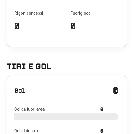
Rigori concessi
Fuorigioco
0
0
TIRI E GOL
0
Gol
Gol da fuori area
0
Gol di destro
0