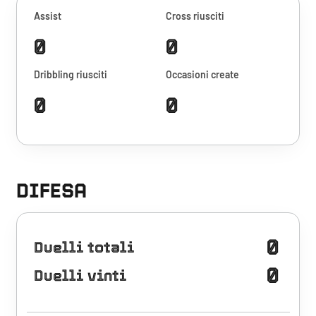
Assist
Cross riusciti
0
0
Dribbling riusciti
Occasioni create
0
0
DIFESA
0
Duelli totali
0
Duelli vinti