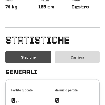
Peso
Altezza
Piede
74 kg
185 cm
Destro
STATISTICHE
Stagione
Carriera
GENERALI
Partite giocate
da inizio partita
0
0
/ -