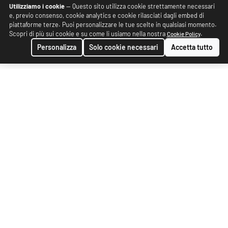
Utilizziamo i cookie
— Questo sito utilizza cookie strettamente necessari
e, previo consenso, cookie analytics e cookie rilasciati dagli embed di
piattaforme terze. Puoi personalizzare le tue scelte in qualsiasi momento.
Scopri di più sui cookie e su come li usiamo nella nostra
.
Cookie Policy
Personalizza
Solo cookie necessari
Accetta tutto