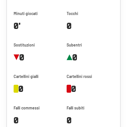
Minuti giocati
Tocchi
0'
0
Sostituzioni
Subentri
0
0
Cartellini gialli
Cartellini rossi
0
0
Falli commessi
Falli subiti
0
0