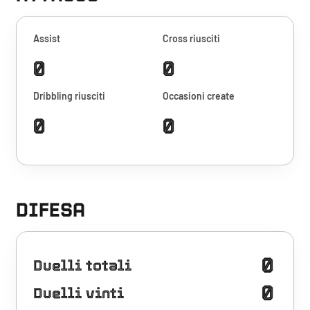
Assist
Cross riusciti
0
0
Dribbling riusciti
Occasioni create
0
0
DIFESA
0
Duelli totali
0
Duelli vinti