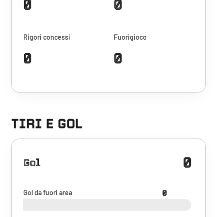
0
0
Rigori concessi
Fuorigioco
0
0
TIRI E GOL
0
Gol
Gol da fuori area
0