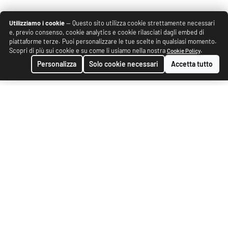
Utilizziamo i cookie
— Questo sito utilizza cookie strettamente necessari
e, previo consenso, cookie analytics e cookie rilasciati dagli embed di
piattaforme terze. Puoi personalizzare le tue scelte in qualsiasi momento.
Scopri di più sui cookie e su come li usiamo nella nostra
.
Cookie Policy
Personalizza
Solo cookie necessari
Accetta tutto