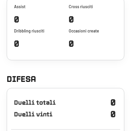
Assist
Cross riusciti
0
0
Dribbling riusciti
Occasioni create
0
0
DIFESA
0
Duelli totali
0
Duelli vinti