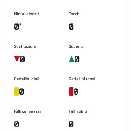
Minuti giocati
Tocchi
0'
0
Sostituzioni
Subentri
0
0
Cartellini gialli
Cartellini rossi
0
0
Falli commessi
Falli subiti
0
0