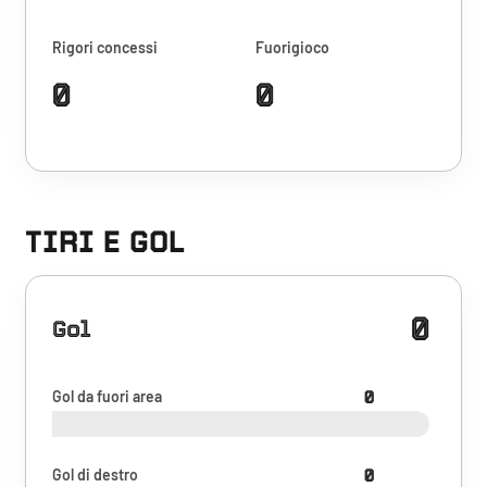
Rigori concessi
Fuorigioco
0
0
TIRI E GOL
0
Gol
Gol da fuori area
0
Gol di destro
0