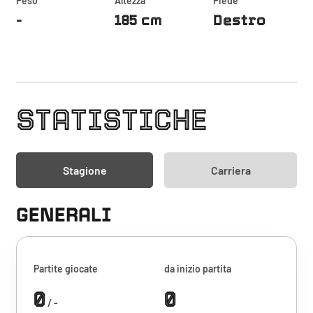
Peso
Altezza
Piede
-
185 cm
Destro
STATISTICHE
Stagione
Carriera
GENERALI
Partite giocate
da inizio partita
0
0
/ -