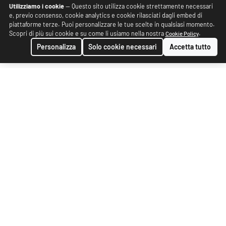
Utilizziamo i cookie
— Questo sito utilizza cookie strettamente necessari
e, previo consenso, cookie analytics e cookie rilasciati dagli embed di
piattaforme terze. Puoi personalizzare le tue scelte in qualsiasi momento.
Scopri di più sui cookie e su come li usiamo nella nostra
.
Cookie Policy
Personalizza
Solo cookie necessari
Accetta tutto