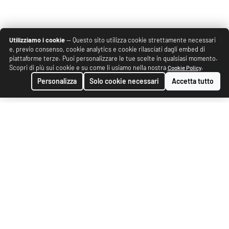
Utilizziamo i cookie
— Questo sito utilizza cookie strettamente necessari
e, previo consenso, cookie analytics e cookie rilasciati dagli embed di
piattaforme terze. Puoi personalizzare le tue scelte in qualsiasi momento.
Scopri di più sui cookie e su come li usiamo nella nostra
.
Cookie Policy
Personalizza
Solo cookie necessari
Accetta tutto