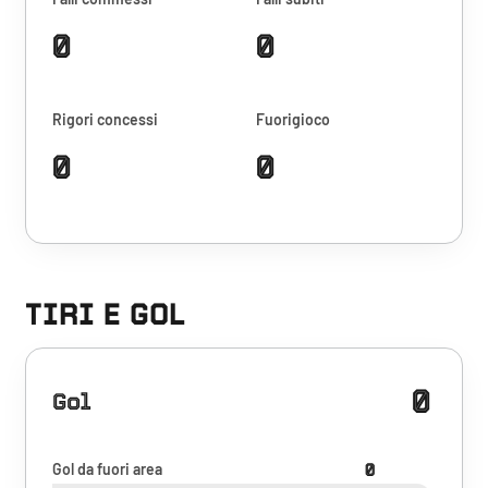
0
0
Rigori concessi
Fuorigioco
0
0
TIRI E GOL
0
Gol
Gol da fuori area
0