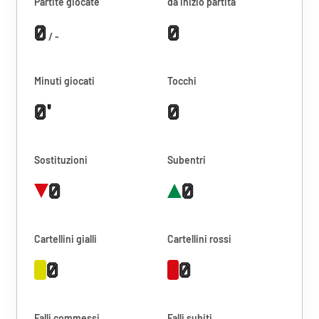
Partite giocate
da inizio partita
0
0
/ -
Minuti giocati
Tocchi
0'
0
Sostituzioni
Subentri
0
0
Cartellini gialli
Cartellini rossi
0
0
Falli commessi
Falli subiti