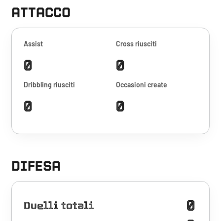
ATTACCO
Assist
Cross riusciti
0
0
Dribbling riusciti
Occasioni create
0
0
DIFESA
0
Duelli totali