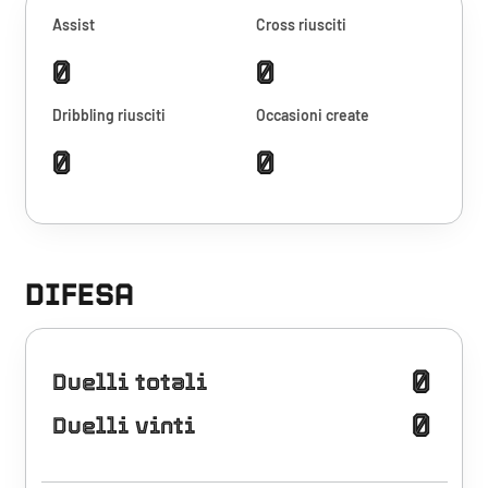
Assist
Cross riusciti
0
0
Dribbling riusciti
Occasioni create
0
0
DIFESA
0
Duelli totali
0
Duelli vinti