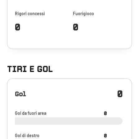
Rigori concessi
Fuorigioco
0
0
TIRI E GOL
0
Gol
Gol da fuori area
0
Gol di destro
0