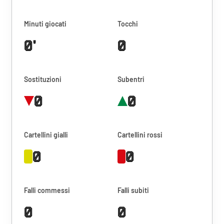
Minuti giocati
Tocchi
0'
0
Sostituzioni
Subentri
0
0
Cartellini gialli
Cartellini rossi
0
0
Falli commessi
Falli subiti
0
0