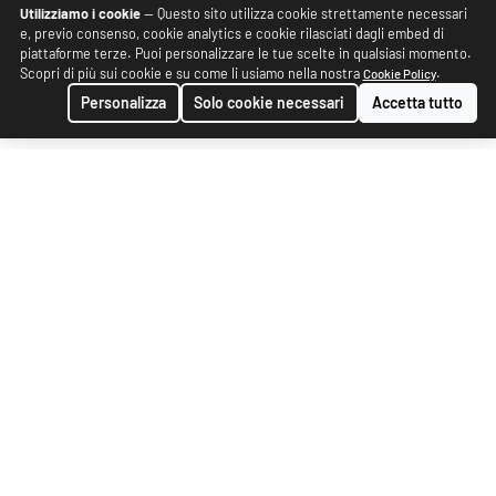
Utilizziamo i cookie
— Questo sito utilizza cookie strettamente necessari
e, previo consenso, cookie analytics e cookie rilasciati dagli embed di
piattaforme terze. Puoi personalizzare le tue scelte in qualsiasi momento.
Scopri di più sui cookie e su come li usiamo nella nostra
.
Cookie Policy
Personalizza
Solo cookie necessari
Accetta tutto