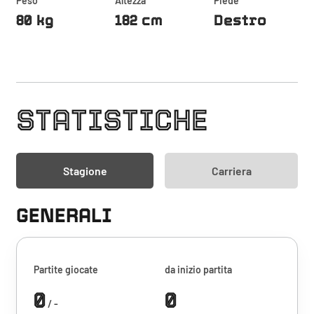
Peso
Altezza
Piede
80 kg
182 cm
Destro
STATISTICHE
Stagione
Carriera
GENERALI
Partite giocate
da inizio partita
0
0
/ -