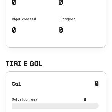
0
0
Rigori concessi
Fuorigioco
0
0
TIRI E GOL
0
Gol
Gol da fuori area
0