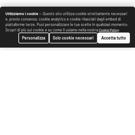
Utilizziamo i cookie
— Questo sito utilizza cookie strettamente necessari
e, previo consenso, cookie analytics e cookie rilasciati dagli embed di
piattaforme terze. Puoi personalizzare le tue scelte in qualsiasi momento.
Scopri di più sui cookie e su come li usiamo nella nostra
.
Cookie Policy
Personalizza
Solo cookie necessari
Accetta tutto