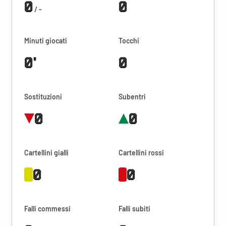
0
0
/ -
Minuti giocati
Tocchi
0'
0
Sostituzioni
Subentri
0
0
Cartellini gialli
Cartellini rossi
0
0
Falli commessi
Falli subiti