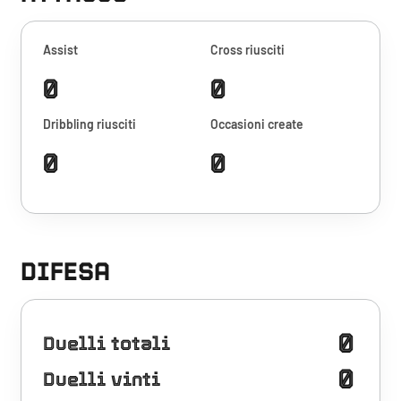
Assist
Cross riusciti
0
0
Dribbling riusciti
Occasioni create
0
0
DIFESA
0
Duelli totali
0
Duelli vinti