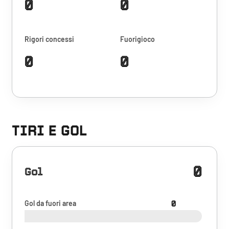
0
0
Rigori concessi
Fuorigioco
0
0
TIRI E GOL
0
Gol
Gol da fuori area
0