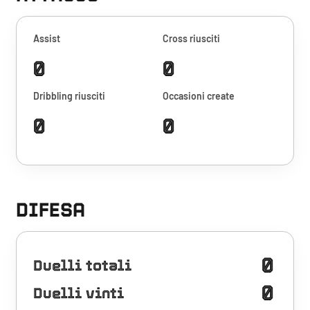
Assist
Cross riusciti
0
0
Dribbling riusciti
Occasioni create
0
0
DIFESA
0
Duelli totali
0
Duelli vinti