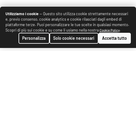
Utilizziamo i cookie
— Questo sito utilizza cookie strettamente necessari
e, previo consenso, cookie analytics e cookie rilasciati dagli embed di
piattaforme terze. Puoi personalizzare le tue scelte in qualsiasi momento.
Scopri di più sui cookie e su come li usiamo nella nostra
.
Cookie Policy
Personalizza
Solo cookie necessari
Accetta tutto