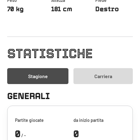
Peso
Altezza
Piede
70 kg
181 cm
Destro
STATISTICHE
Stagione
Carriera
GENERALI
Partite giocate
da inizio partita
0
0
/ -