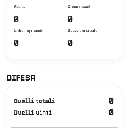
Assist
Cross riusciti
0
0
Dribbling riusciti
Occasioni create
0
0
DIFESA
0
Duelli totali
0
Duelli vinti