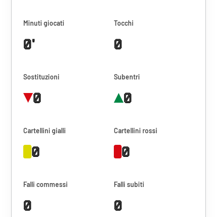
Minuti giocati
Tocchi
0'
0
Sostituzioni
Subentri
0
0
Cartellini gialli
Cartellini rossi
0
0
Falli commessi
Falli subiti
0
0