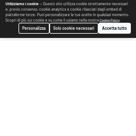
Utilizziamo i cookie
— Questo sito utilizza cookie strettamente necessari
e, previo consenso, cookie analytics e cookie rilasciati dagli embed di
piattaforme terze. Puoi personalizzare le tue scelte in qualsiasi momento.
Scopri di più sui cookie e su come li usiamo nella nostra
.
Cookie Policy
Personalizza
Solo cookie necessari
Accetta tutto