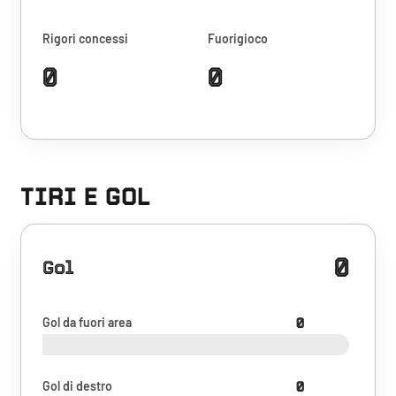
Rigori concessi
Fuorigioco
0
0
TIRI E GOL
0
Gol
Gol da fuori area
0
Gol di destro
0