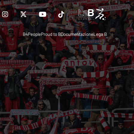
B4People
Proud to B
Documentazione
Lega B