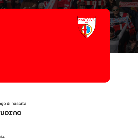
go di nascita
ivorno
ede