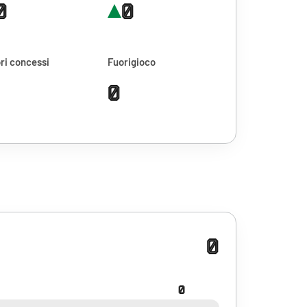
0
0
ri concessi
Fuorigioco
0
0
0