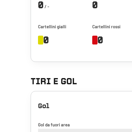
0
0
/ -
Cartellini gialli
Cartellini rossi
0
0
TIRI E GOL
Gol
Gol da fuori area