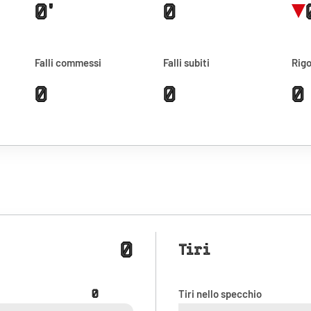
0'
0
Falli commessi
Falli subiti
Rigo
0
0
0
0
Tiri
0
Tiri nello specchio