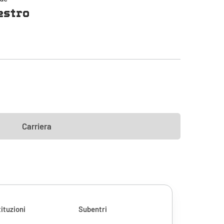
estro
Carriera
ituzioni
Subentri