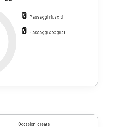
0
Passaggi riusciti
0
Passaggi sbagliati
Occasioni create