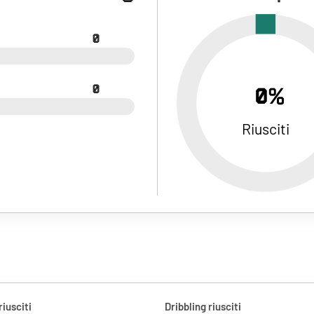
0
0
0%
Riusciti
riusciti
Dribbling riusciti