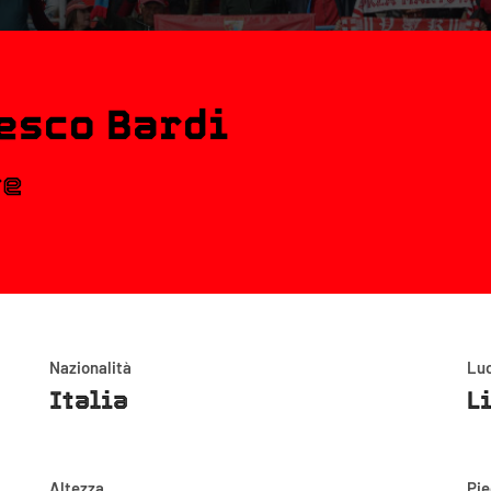
esco Bardi
re
Nazionalità
Luo
Italia
L
Altezza
Pi