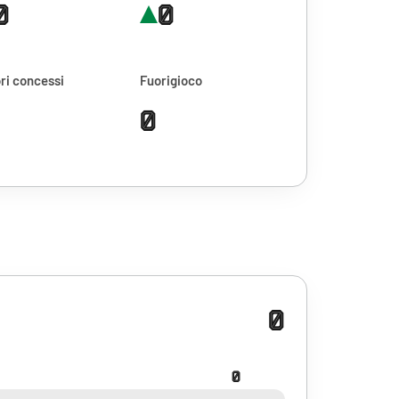
0
0
ri concessi
Fuorigioco
0
0
0