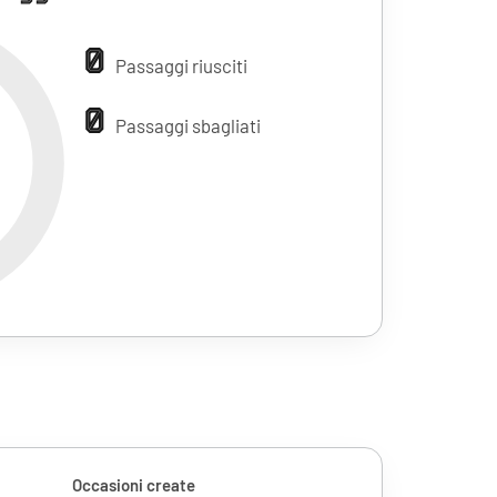
0
Passaggi riusciti
0
Passaggi sbagliati
Occasioni create