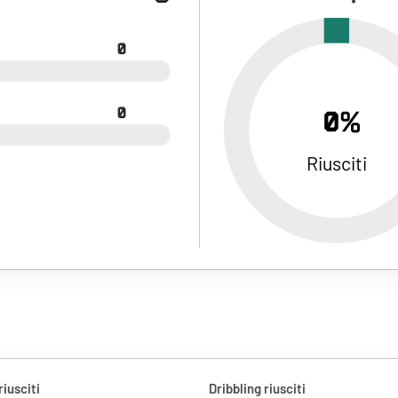
0
0
0%
Riusciti
riusciti
Dribbling riusciti