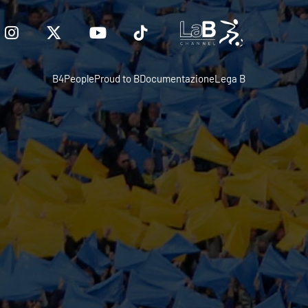
B4People
Proud to B
Documentazione
Lega B