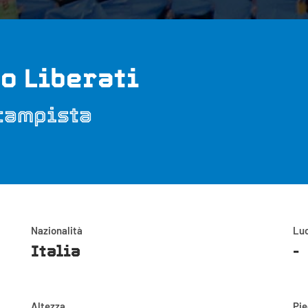
po Liberati
campista
Nazionalità
Luo
Italia
-
Altezza
Pi