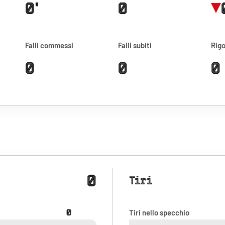
0'
0
Falli commessi
Falli subiti
Rigo
0
0
0
0
Tiri
0
Tiri nello specchio