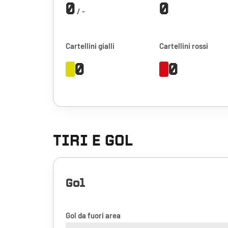
0
0
/ -
Cartellini gialli
Cartellini rossi
0
0
TIRI E GOL
Gol
Gol da fuori area