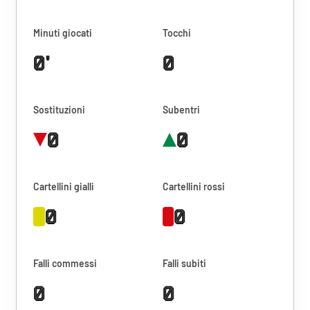
Minuti giocati
Tocchi
0'
0
Sostituzioni
Subentri
0
0
Cartellini gialli
Cartellini rossi
0
0
Falli commessi
Falli subiti
0
0