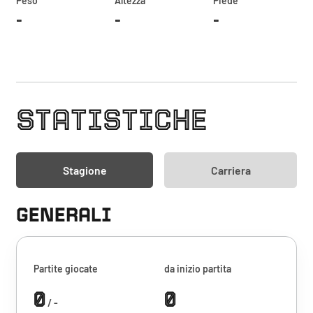
Peso
Altezza
Piede
-
-
-
STATISTICHE
Stagione
Carriera
GENERALI
Partite giocate
da inizio partita
0
0
/ -