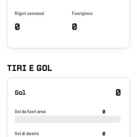
Rigori concessi
Fuorigioco
0
0
TIRI E GOL
0
Gol
Gol da fuori area
0
Gol di destro
0