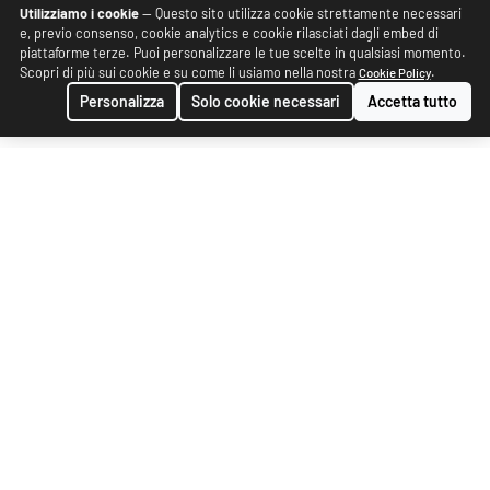
Utilizziamo i cookie
— Questo sito utilizza cookie strettamente necessari
e, previo consenso, cookie analytics e cookie rilasciati dagli embed di
piattaforme terze. Puoi personalizzare le tue scelte in qualsiasi momento.
Scopri di più sui cookie e su come li usiamo nella nostra
.
Cookie Policy
Personalizza
Solo cookie necessari
Accetta tutto