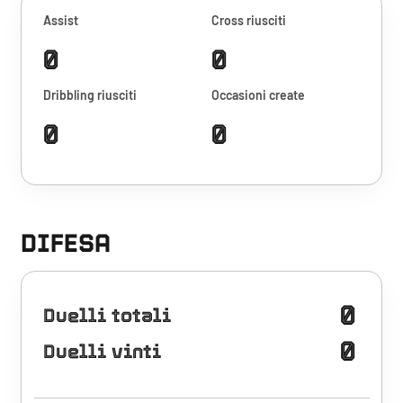
Assist
Cross riusciti
0
0
Dribbling riusciti
Occasioni create
0
0
DIFESA
0
Duelli totali
0
Duelli vinti