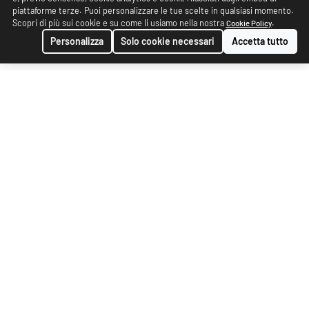
piattaforme terze. Puoi personalizzare le tue scelte in qualsiasi momento.
Scopri di più sui cookie e su come li usiamo nella nostra
.
Cookie Policy
Personalizza
Solo cookie necessari
Accetta tutto