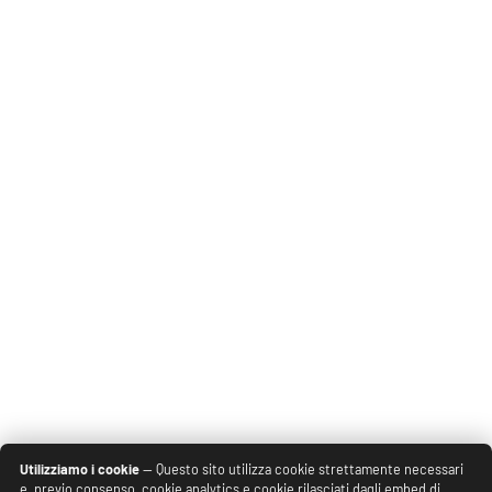
Utilizziamo i cookie
— Questo sito utilizza cookie strettamente necessari
e, previo consenso, cookie analytics e cookie rilasciati dagli embed di