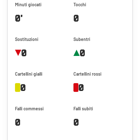
Minuti giocati
Tocchi
0'
0
Sostituzioni
Subentri
0
0
Cartellini gialli
Cartellini rossi
0
0
Falli commessi
Falli subiti
0
0