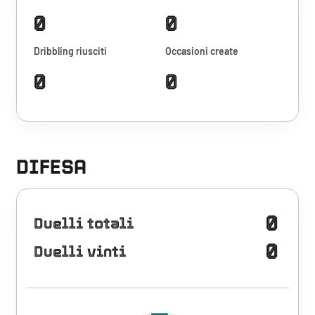
0
0
Dribbling riusciti
Occasioni create
0
0
DIFESA
0
Duelli totali
0
Duelli vinti