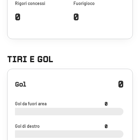
Rigori concessi
Fuorigioco
0
0
TIRI E GOL
0
Gol
Gol da fuori area
0
Gol di destro
0