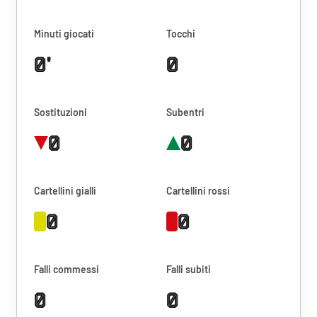
Minuti giocati
Tocchi
0'
0
Sostituzioni
Subentri
0
0
Cartellini gialli
Cartellini rossi
0
0
Falli commessi
Falli subiti
0
0