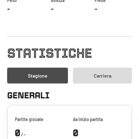
Peso
Altezza
Piede
-
-
-
STATISTICHE
Stagione
Carriera
GENERALI
Partite giocate
da inizio partita
0
0
/ -