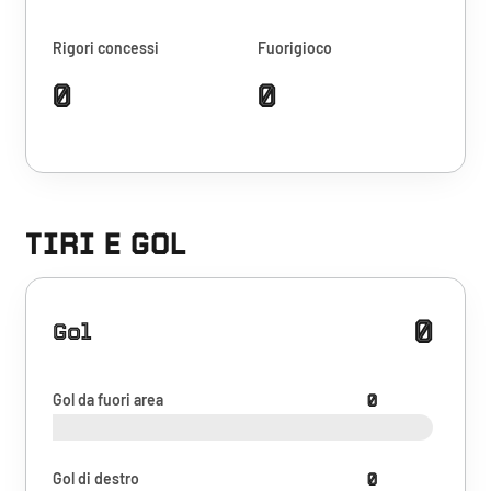
Rigori concessi
Fuorigioco
0
0
TIRI E GOL
0
Gol
Gol da fuori area
0
Gol di destro
0