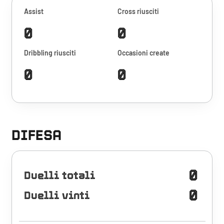
Assist
Cross riusciti
0
0
Dribbling riusciti
Occasioni create
0
0
DIFESA
0
Duelli totali
0
Duelli vinti