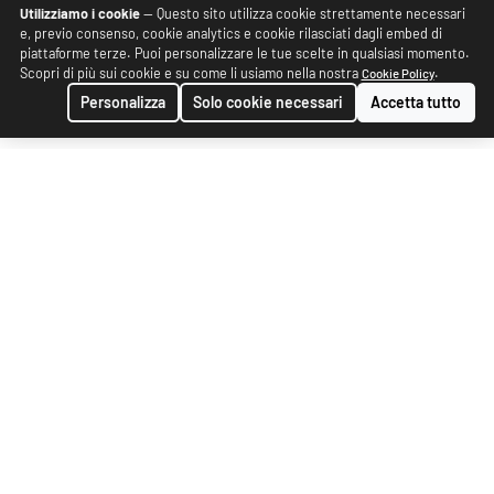
Utilizziamo i cookie
— Questo sito utilizza cookie strettamente necessari
e, previo consenso, cookie analytics e cookie rilasciati dagli embed di
piattaforme terze. Puoi personalizzare le tue scelte in qualsiasi momento.
Scopri di più sui cookie e su come li usiamo nella nostra
.
Cookie Policy
Personalizza
Solo cookie necessari
Accetta tutto