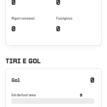
0
0
Rigori concessi
Fuorigioco
0
0
TIRI E GOL
0
Gol
Gol da fuori area
0