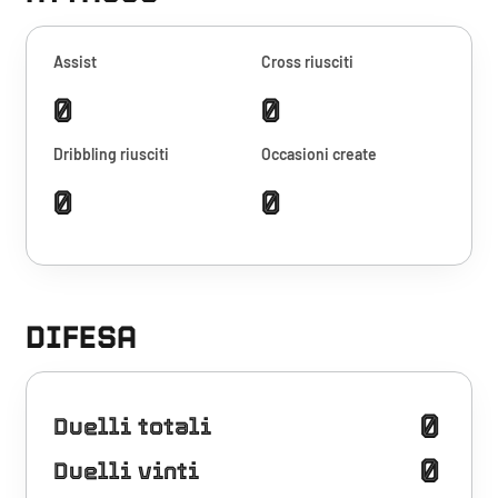
Assist
Cross riusciti
0
0
Dribbling riusciti
Occasioni create
0
0
DIFESA
0
Duelli totali
0
Duelli vinti