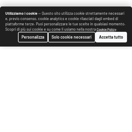
Utilizziamo i cookie
— Questo sito utilizza cookie strettamente necessari
e, previo consenso, cookie analytics e cookie rilasciati dagli embed di
piattaforme terze. Puoi personalizzare le tue scelte in qualsiasi momento.
Scopri di più sui cookie e su come li usiamo nella nostra
.
Cookie Policy
Personalizza
Solo cookie necessari
Accetta tutto