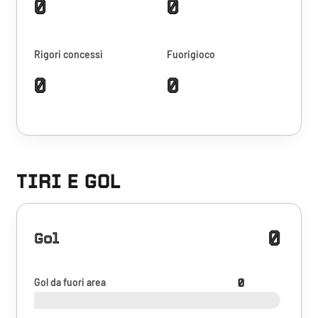
0
0
Rigori concessi
Fuorigioco
0
0
TIRI E GOL
0
Gol
Gol da fuori area
0