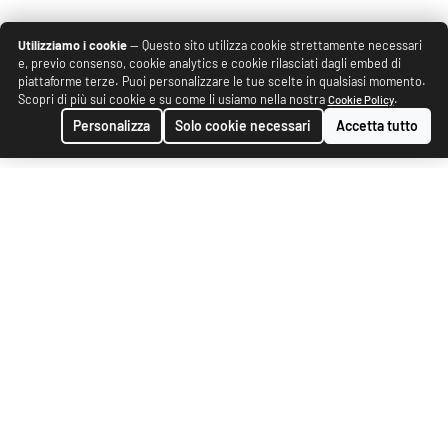
Utilizziamo i cookie
— Questo sito utilizza cookie strettamente necessari
e, previo consenso, cookie analytics e cookie rilasciati dagli embed di
piattaforme terze. Puoi personalizzare le tue scelte in qualsiasi momento.
Scopri di più sui cookie e su come li usiamo nella nostra
.
Cookie Policy
Personalizza
Solo cookie necessari
Accetta tutto