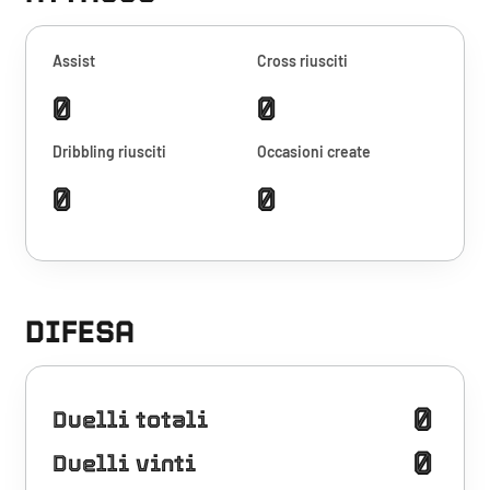
Assist
Cross riusciti
0
0
Dribbling riusciti
Occasioni create
0
0
DIFESA
0
Duelli totali
0
Duelli vinti