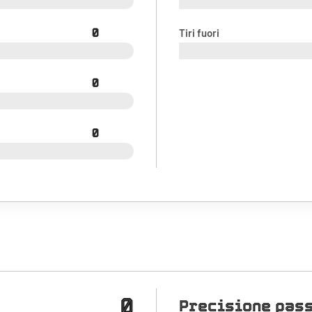
0
Tiri fuori
0
0
0
Precisione pas