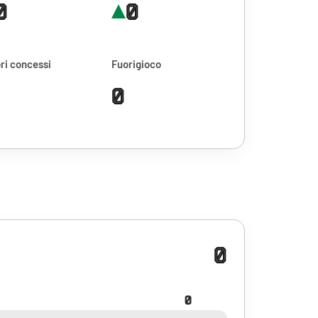
0
0
ri concessi
Fuorigioco
0
0
0