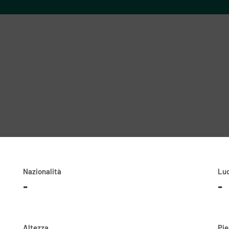
Nazionalità
Luo
-
-
Altezza
Pi