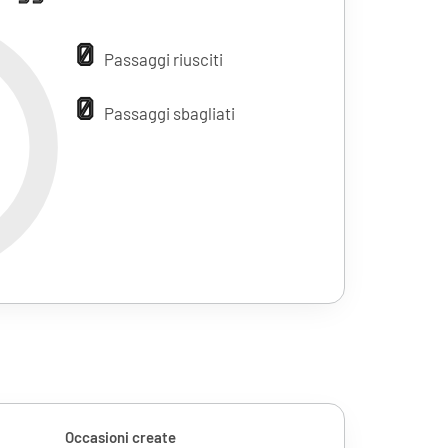
0
Passaggi riusciti
0
Passaggi sbagliati
Occasioni create