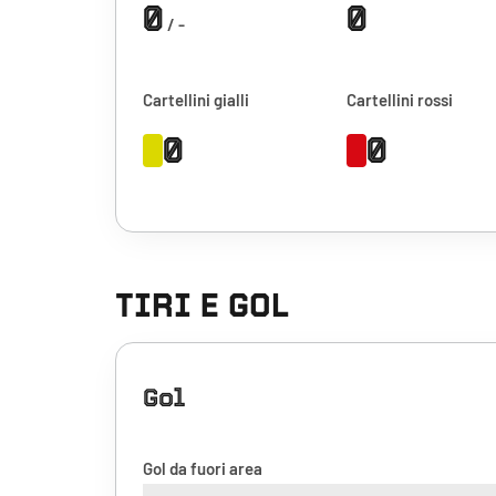
0
0
/ -
Cartellini gialli
Cartellini rossi
0
0
TIRI E GOL
Gol
Gol da fuori area