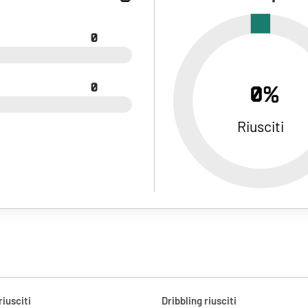
0
0
0%
Riusciti
riusciti
Dribbling riusciti