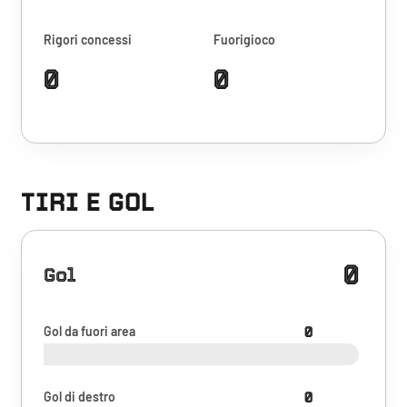
Rigori concessi
Fuorigioco
0
0
TIRI E GOL
0
Gol
Gol da fuori area
0
Gol di destro
0