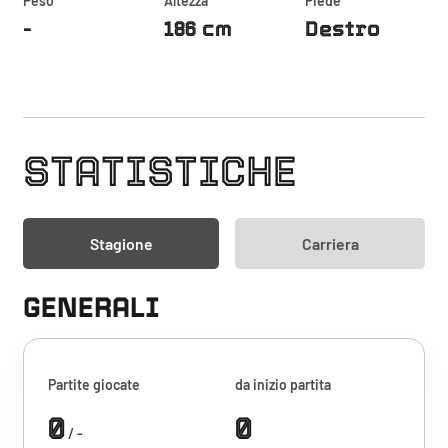
Peso
Altezza
Piede
-
186 cm
Destro
STATISTICHE
Stagione
Carriera
GENERALI
Partite giocate
da inizio partita
0
0
/ -