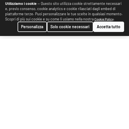
Utilizziamo i cookie
— Questo sito utilizza cookie strettamente necessari
e, previo consenso, cookie analytics e cookie rilasciati dagli embed di
piattaforme terze. Puoi personalizzare le tue scelte in qualsiasi momento.
Scopri di più sui cookie e su come li usiamo nella nostra
.
Cookie Policy
Personalizza
Solo cookie necessari
Accetta tutto