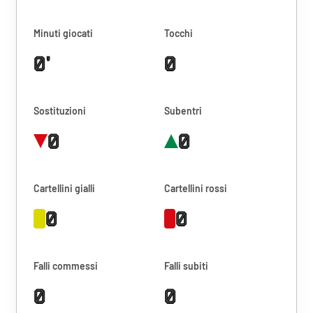
Minuti giocati
Tocchi
0'
0
Sostituzioni
Subentri
0
0
Cartellini gialli
Cartellini rossi
0
0
Falli commessi
Falli subiti
0
0