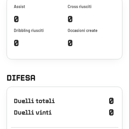
Assist
Cross riusciti
0
0
Dribbling riusciti
Occasioni create
0
0
DIFESA
0
Duelli totali
0
Duelli vinti