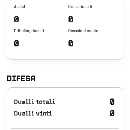
Assist
Cross riusciti
0
0
Dribbling riusciti
Occasioni create
0
0
DIFESA
0
Duelli totali
0
Duelli vinti