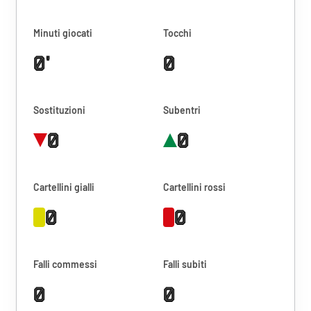
Minuti giocati
Tocchi
0'
0
Sostituzioni
Subentri
0
0
Cartellini gialli
Cartellini rossi
0
0
Falli commessi
Falli subiti
0
0