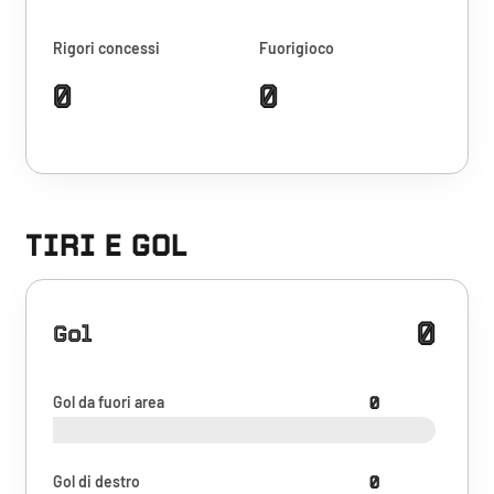
Rigori concessi
Fuorigioco
0
0
TIRI E GOL
0
Gol
Gol da fuori area
0
Gol di destro
0