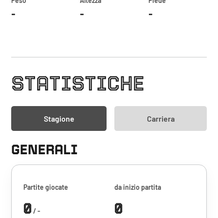
Peso
Altezza
Piede
-
-
-
STATISTICHE
Stagione
Carriera
GENERALI
Partite giocate
da inizio partita
0
0
/ -