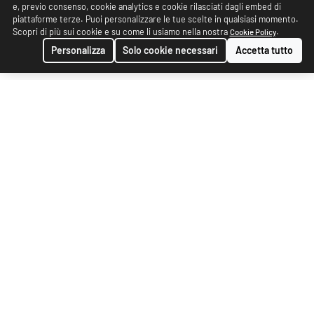
e, previo consenso, cookie analytics e cookie rilasciati dagli embed di
piattaforme terze. Puoi personalizzare le tue scelte in qualsiasi momento.
Scopri di più sui cookie e su come li usiamo nella nostra
.
Cookie Policy
Personalizza
Solo cookie necessari
Accetta tutto