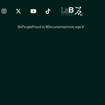
B4People
Proud to B
Documentazione
Lega B