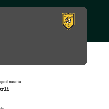
go di nascita
orlì
ede