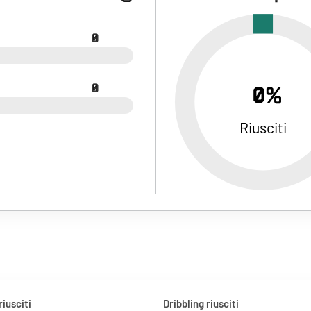
0
0
0%
Riusciti
riusciti
Dribbling riusciti