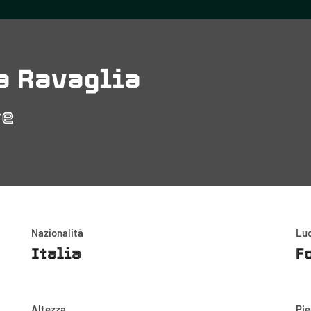
a Ravaglia
re
Nazionalità
Luo
Italia
F
Altezza
Pi