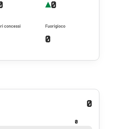
0
0
ri concessi
Fuorigioco
0
0
0