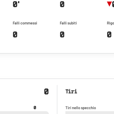
0'
0
Falli commessi
Falli subiti
Rigo
0
0
0
0
Tiri
0
Tiri nello specchio