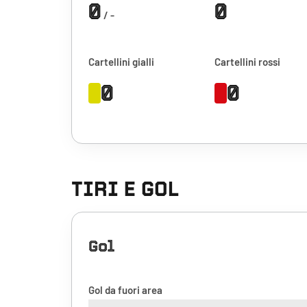
0
0
/ -
Cartellini gialli
Cartellini rossi
0
0
TIRI E GOL
Gol
Gol da fuori area