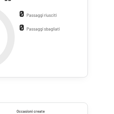
0
Passaggi riusciti
0
Passaggi sbagliati
Occasioni create