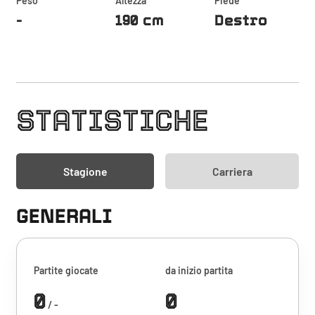
Peso
Altezza
Piede
-
190 cm
Destro
STATISTICHE
Stagione
Carriera
GENERALI
Partite giocate
da inizio partita
0
0
/ -