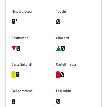
Minuti giocati
Tocchi
0'
0
Sostituzioni
Subentri
0
0
Cartellini gialli
Cartellini rossi
0
0
Falli commessi
Falli subiti
0
0