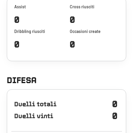
Assist
Cross riusciti
0
0
Dribbling riusciti
Occasioni create
0
0
DIFESA
0
Duelli totali
0
Duelli vinti