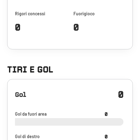
Rigori concessi
Fuorigioco
0
0
TIRI E GOL
0
Gol
Gol da fuori area
0
Gol di destro
0