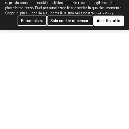
e, previo consenso, cookie analytics e cookie rilasciati dagli embed di
piattaforme terze. Puoi personalizzare le tue scelte in qualsiasi momento.
Scopri di più sui cookie e su come li usiamo nella nostra
.
Cookie Policy
Personalizza
Solo cookie necessari
Accetta tutto