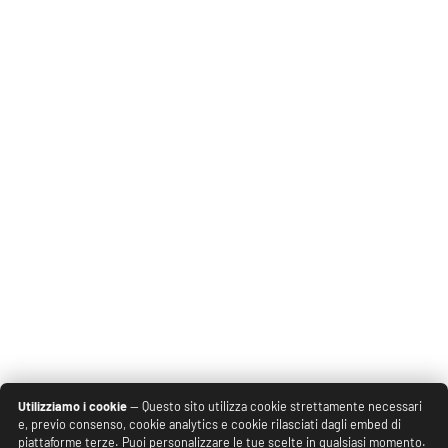
Utilizziamo i cookie
— Questo sito utilizza cookie strettamente necessari
e, previo consenso, cookie analytics e cookie rilasciati dagli embed di
piattaforme terze. Puoi personalizzare le tue scelte in qualsiasi momento.