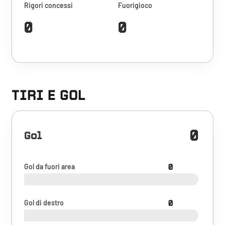
Rigori concessi
Fuorigioco
0
0
TIRI E GOL
0
Gol
Gol da fuori area
0
Gol di destro
0