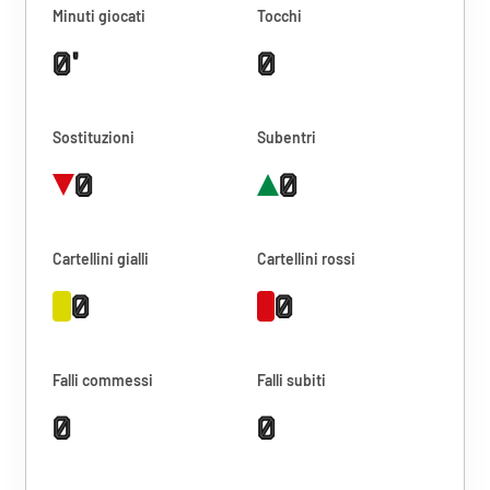
Minuti giocati
Tocchi
0'
0
Sostituzioni
Subentri
0
0
Cartellini gialli
Cartellini rossi
0
0
Falli commessi
Falli subiti
0
0