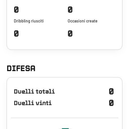
0
0
Dribbling riusciti
Occasioni create
0
0
DIFESA
0
Duelli totali
0
Duelli vinti