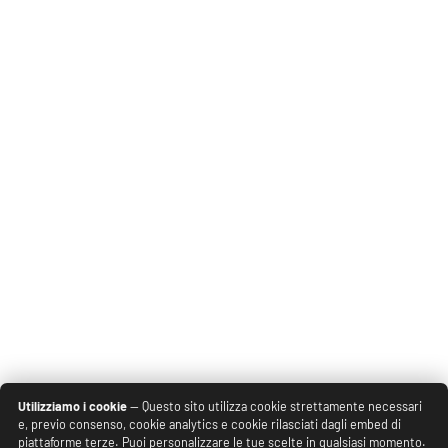
Utilizziamo i cookie
— Questo sito utilizza cookie strettamente necessari
e, previo consenso, cookie analytics e cookie rilasciati dagli embed di
piattaforme terze. Puoi personalizzare le tue scelte in qualsiasi momento.