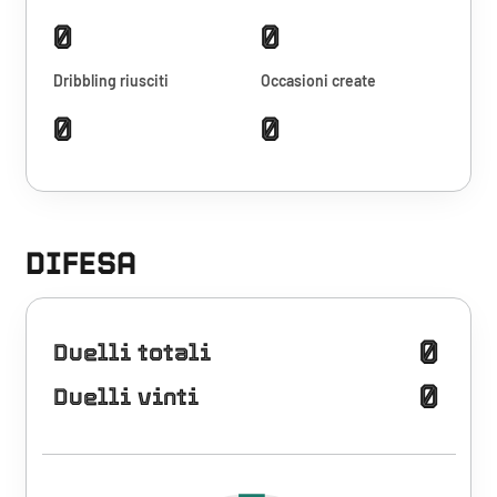
0
0
Dribbling riusciti
Occasioni create
0
0
DIFESA
0
Duelli totali
0
Duelli vinti