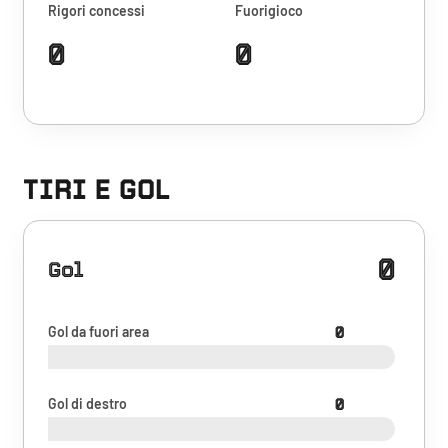
Rigori concessi
Fuorigioco
0
0
TIRI E GOL
0
Gol
Gol da fuori area
0
Gol di destro
0