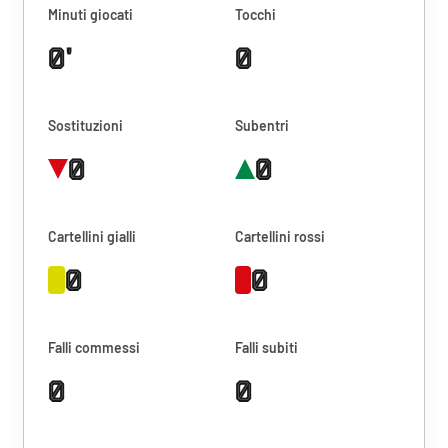
Minuti giocati
Tocchi
0'
0
Sostituzioni
Subentri
0
0
Cartellini gialli
Cartellini rossi
0
0
Falli commessi
Falli subiti
0
0