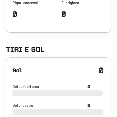
Rigori concessi
Fuorigioco
0
0
TIRI E GOL
0
Gol
Gol da fuori area
0
Gol di destro
0