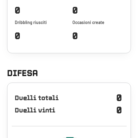
0
0
Dribbling riusciti
Occasioni create
0
0
DIFESA
0
Duelli totali
0
Duelli vinti