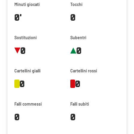
Minuti giocati
Tocchi
0'
0
Sostituzioni
Subentri
0
0
Cartellini gialli
Cartellini rossi
0
0
Falli commessi
Falli subiti
0
0