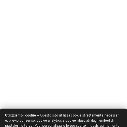
Utilizziamo i cookie
— Questo sito utilizza cookie strettamente necessari
e, previo consenso, cookie analytics e cookie rilasciati dagli embed di
piattaforme terze. Puoi personalizzare le tue scelte in qualsiasi momento.