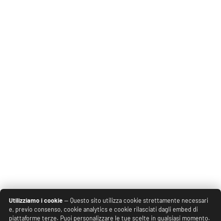
Utilizziamo i cookie
— Questo sito utilizza cookie strettamente necessari
e, previo consenso, cookie analytics e cookie rilasciati dagli embed di
piattaforme terze. Puoi personalizzare le tue scelte in qualsiasi momento.