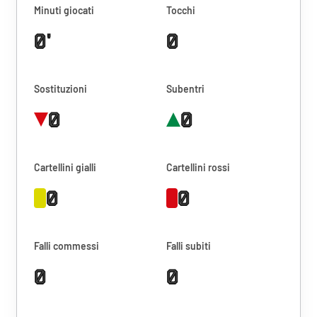
Minuti giocati
Tocchi
0'
0
Sostituzioni
Subentri
0
0
Cartellini gialli
Cartellini rossi
0
0
Falli commessi
Falli subiti
0
0