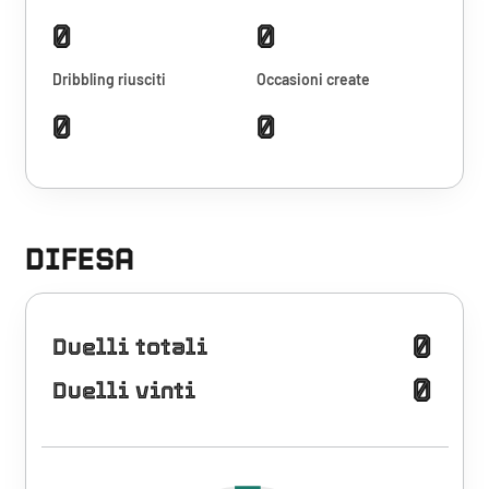
0
0
Dribbling riusciti
Occasioni create
0
0
DIFESA
0
Duelli totali
0
Duelli vinti