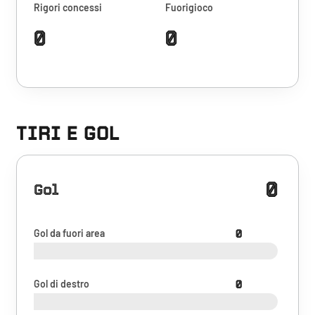
Rigori concessi
Fuorigioco
0
0
TIRI E GOL
0
Gol
Gol da fuori area
0
Gol di destro
0