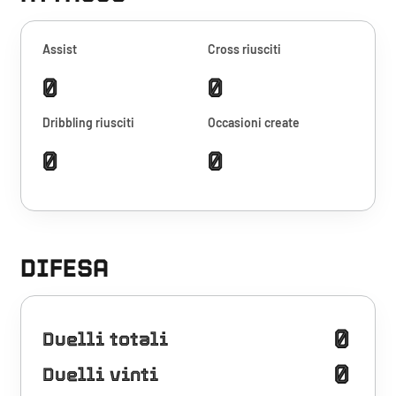
Assist
Cross riusciti
0
0
Dribbling riusciti
Occasioni create
0
0
DIFESA
0
Duelli totali
0
Duelli vinti