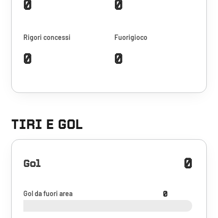
0
0
Rigori concessi
Fuorigioco
0
0
TIRI E GOL
0
Gol
Gol da fuori area
0