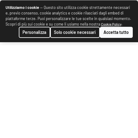
Utilizziamo i cookie
— Questo sito utilizza cookie strettamente necessari
e, previo consenso, cookie analytics e cookie rilasciati dagli embed di
piattaforme terze. Puoi personalizzare le tue scelte in qualsiasi momento.
Scopri di più sui cookie e su come li usiamo nella nostra
.
Cookie Policy
Personalizza
Solo cookie necessari
Accetta tutto