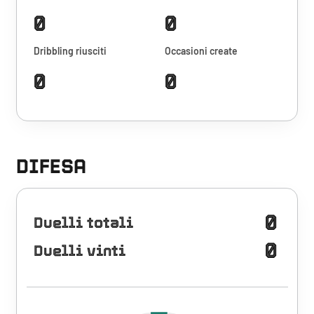
0
0
Dribbling riusciti
Occasioni create
0
0
DIFESA
0
Duelli totali
0
Duelli vinti