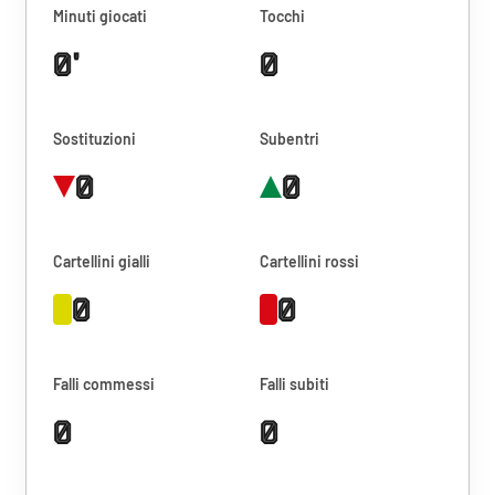
Minuti giocati
Tocchi
0'
0
Sostituzioni
Subentri
0
0
Cartellini gialli
Cartellini rossi
0
0
Falli commessi
Falli subiti
0
0