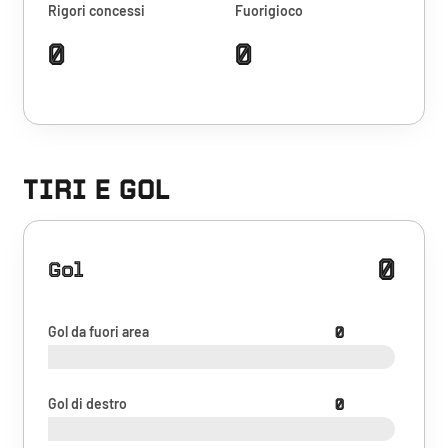
Rigori concessi
Fuorigioco
0
0
TIRI E GOL
0
Gol
Gol da fuori area
0
Gol di destro
0