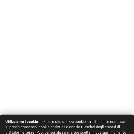
Utilizziamo i cookie
— Questo sito utilizza cookie strettamente necessari
e, previo consenso, cookie analytics e cookie rilasciati dagli embed di
piattaforme terze. Puoi personalizzare le tue scelte in qualsiasi momento.